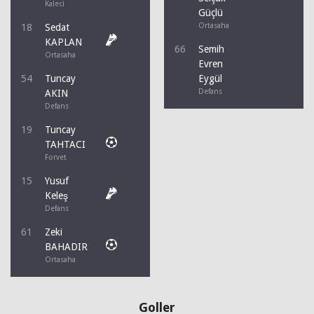
Kaleci
Güçlü
Ortasaha
18
Sedat
KAPLAN
66
Semih
Ortasaha
Evren
54
Tuncay
Eygül
Defans
AKIN
Defans
19
Tuncay
TAHTACI
Forvet
15
Yusuf
Keleş
Defans
61
Zeki
BAHADIR
Ortasaha
Goller