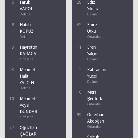
6
Faruk
28
Ediz
VAROL
Yılmaz
Defans
Defans
8
Habib
45
Emre
KOPUZ
Utku
Defans
Ortasaha
9
Hayrettin
11
Eren
KARACA
Yalçın
Ortasaha
Defans
23
Mehmet
2
Kahraman
Halit
Yücel
Defans
YALÇIN
Defans
10
Mert
10
Mehmet
Şentürk
Ortasaha
Veysi
DÜNDAR
99
Ömerhan
Ortasaha
Akdoğan
Ortasaha
77
Oğuzhan
ÇAĞLAR
Selçuk