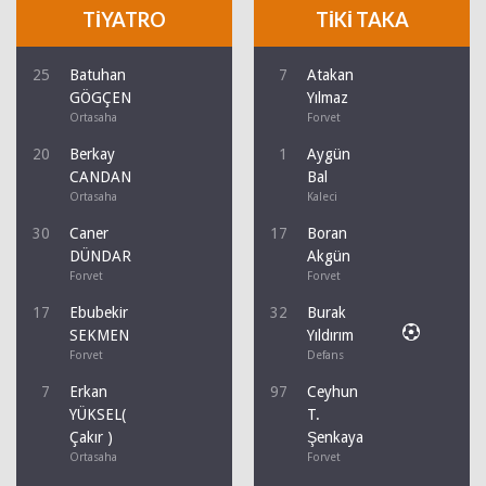
TİYATRO
TİKİ TAKA
25
Batuhan
7
Atakan
GÖGÇEN
Yılmaz
Ortasaha
Forvet
20
Berkay
1
Aygün
CANDAN
Bal
Ortasaha
Kaleci
30
Caner
17
Boran
DÜNDAR
Akgün
Forvet
Forvet
17
Ebubekir
32
Burak
SEKMEN
Yıldırım
Forvet
Defans
7
Erkan
97
Ceyhun
YÜKSEL(
T.
Çakır )
Şenkaya
Ortasaha
Forvet