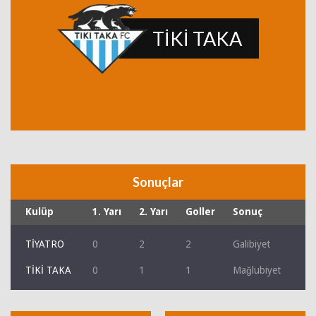
TİKİ TAKA
Sonuçlar
Kulüp
1. Yarı
2. Yarı
Goller
Sonuç
TİYATRO
0
2
2
Galibiyet
TİKİ TAKA
0
1
1
Mağlubiyet