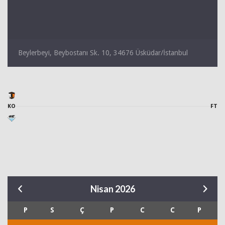
Beylerbeyi, Beybostanı Sk. 10, 34676 Üsküdar/İstanbul
KO
FT
Nisan 2026
P
S
Ç
P
C
C
P