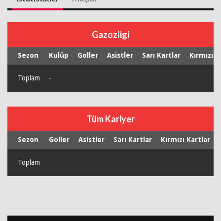
Gazozligi
Sezon
Kulüp
Goller
Asistler
Sarı Kartlar
Kırmızı K
Toplam
-
Tüm Kariyer
Sezon
Goller
Asistler
Sarı Kartlar
Kırmızı Kartlar
Toplam