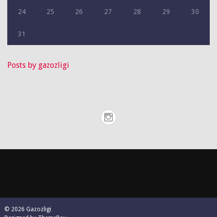
24
25
26
27
28
29
30
31
Posts by gazozligi
© 2026 Gazozligi