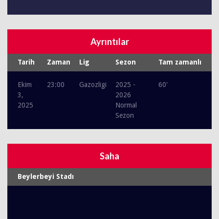
Ayrıntılar
Tarih
Zaman
Lig
Sezon
Tam zamanlı
Ekim
23:00
Gazozligi
2025 -
60'
3,
2026
2025
Normal
Sezon
Saha
Beylerbeyi Stadı