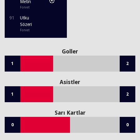
Metin
Forvet
91
Utku
Sözeri
Forvet
Goller
1
2
Asistler
1
2
Sarı Kartlar
0
0