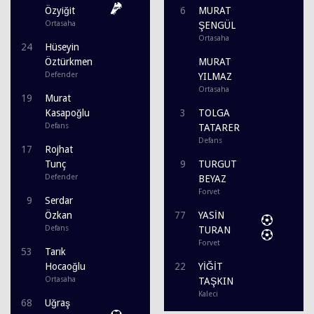
Özyiğit
6
MURAT
Ortasaha
ŞENGÜL
Ortasaha
24
Hüseyin
Öztürkmen
MURAT
Defender
YILMAZ
Ortasaha
19
Murat
Kasapoğlu
3
TOLGA
Defans
TATARER
Defans
17
Rojhat
Tunç
9
TURGUT
Defender
BEYAZ
Forvet
9
Serdar
Özkan
77
YASİN
Defans
TURAN
Forvet
53
Tarık
Hocaoğlu
22
YİĞİT
Ortasaha
TAŞKIN
Kaleci
68
Uğraş