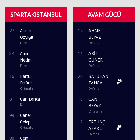
SPARTAKİSTANBUL
AVAM GÜCÜ
27
Alican
14
AHMET
Özyiğit
BEYAZ
Forvet
Defans
34
Amir
11
ARİF
Necim
GÜNER
Forvet
Defans
16
Bartu
28
BATUHAN
Ertürk
TANCA
Ortasaha
Defans
81
Can Lonca
10
CAN
Kaleci
BEYAZ
Ortasaha
99
Caner
Celep
2
ERTUNÇ
Ortasaha
AZAKLI
Defans
80
Cem