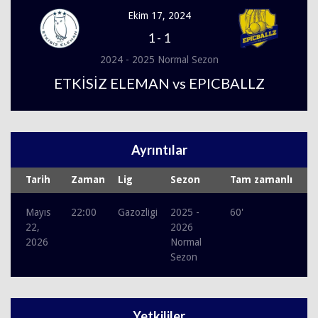
Ekim 17, 2024
1
-
1
2024 - 2025 Normal Sezon
ETKİSİZ ELEMAN vs EPICBALLZ
Ayrıntılar
Tarih
Zaman
Lig
Sezon
Tam zamanlı
Mayıs
22:00
Gazozligi
2025 -
60'
22,
2026
2026
Normal
Sezon
Yetkililer