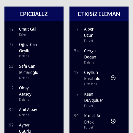
EPICBALLZ
ETKİSİZ ELEMAN
12
Umut Gül
7
Alper
Kaleci
Uzun
Forvet
77
Oğuz Can
Geyik
54
Cengiz
Defans
Doğan
Defans
53
Sefa Can
Mimaroğlu
19
Ceyhun
Defans
Karabulut
Ortasaha
2
Olcay
Atasoy
7
Kaan
Defans
Duyguluer
Forvet
34
Anıl Alpay
Defans
99
Kutsal Anı
Ertok
92
Ayhan
Forvet
Uğurlu