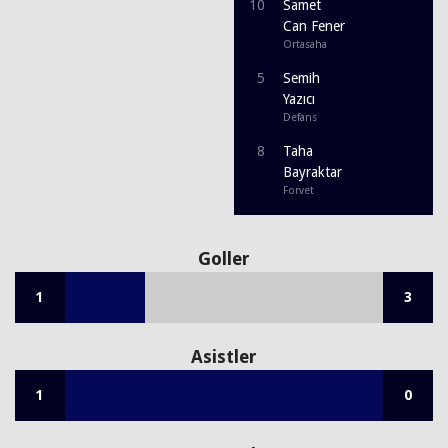
10
Samet
Can Fener
Ortasaha
5
Semih
Yazıcı
Defans
8
Taha
Bayraktar
Forvet
Goller
1
3
Asistler
1
0