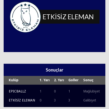
ETKİSİZ ELEMAN
Sonuçlar
Kulüp
1. Yarı
2. Yarı
Goller
Sonuç
EPICBALLZ
1
0
1
Mağlubiyet
ETKİSİZ ELEMAN
0
3
3
Galibiyet