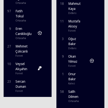
Ortasaha
18
Mahmut
Kaya
97
Fatih
Defans
Tokul
Ortasaha
11
Mustafa
Aksoy
9
Eren
Forvet
Caniklioğlu
Ortasaha
3
Oğuz
Bakır
27
Mehmet
Defans
Çokcanlı
Forvet
9
Okan
Yılmaz
10
Veysel
Forvet
Akşahin
Forvet
1
Onur
Bakır
23
Sercan
Kaleci
Duman
Forvet
58
Salih
Dilmen
Ortasaha