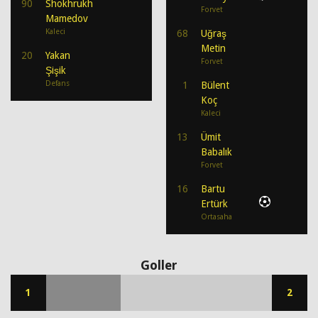
90
Shokhrukh
Forvet
Mamedov
Kaleci
68
Uğraş
Metin
20
Yakan
Forvet
Şişik
Defans
1
Bülent
Koç
Kaleci
13
Ümit
Babalık
Forvet
16
Bartu
Ertürk
Ortasaha
Goller
1
2