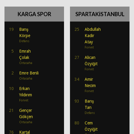
KARGA SPOR
SPARTAKİSTANBUL
19
Barış
25
Abdullah
Körpe
Kadir
Defans
Atay
Forvet
5
Emrah
Çolak
27
Alican
Ortasaha
Özyiğit
Forvet
2
Emre Benli
Ortasaha
34
Amir
Necim
10
Erkan
Forvet
Yıldırım
Forvet
93
Barış
Tan
21
Gençer
Defans
Gökçen
Ortasaha
80
Cem
Özyiğit
76
Kartal