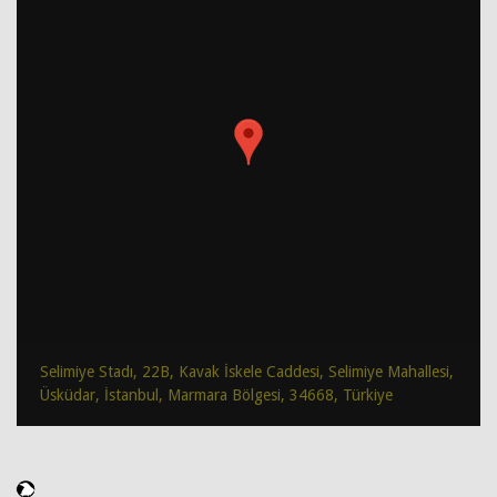
Selimiye Stadı, 22B, Kavak İskele Caddesi, Selimiye Mahallesi,
Üsküdar, İstanbul, Marmara Bölgesi, 34668, Türkiye