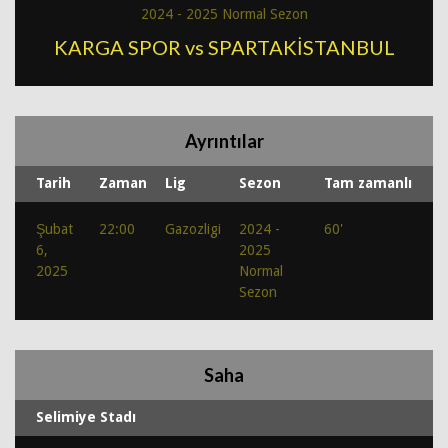
2024 - 2025 Normal Sezon
KARGA SPOR vs SPARTAKİSTANBUL
Ayrıntılar
Tarih
Zaman
Lig
Sezon
Tam zamanlı
Şubat
22:00
Gazozligi
2024 -
60'
6,
2025
2025
Normal
Sezon
Saha
Selimiye Stadı