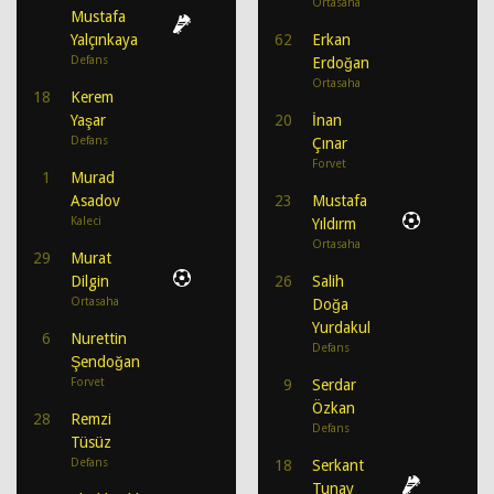
Ortasaha
Mustafa
Yalçınkaya
62
Erkan
Defans
Erdoğan
Ortasaha
18
Kerem
Yaşar
20
İnan
Defans
Çınar
Forvet
1
Murad
Asadov
23
Mustafa
Kaleci
Yıldırm
Ortasaha
29
Murat
Dilgin
26
Salih
Ortasaha
Doğa
Yurdakul
6
Nurettin
Defans
Şendoğan
Forvet
9
Serdar
Özkan
28
Remzi
Defans
Tüsüz
Defans
18
Serkant
Tunay