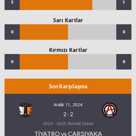
3
1
Sarı Kartlar
0
0
Kırmızı Kartlar
0
0
Son Karşılaşma
Aralık 11, 2024
2
-
2
2024 - 2025 Normal Sezon
TİYATRO vs ÇARŞIYAKA