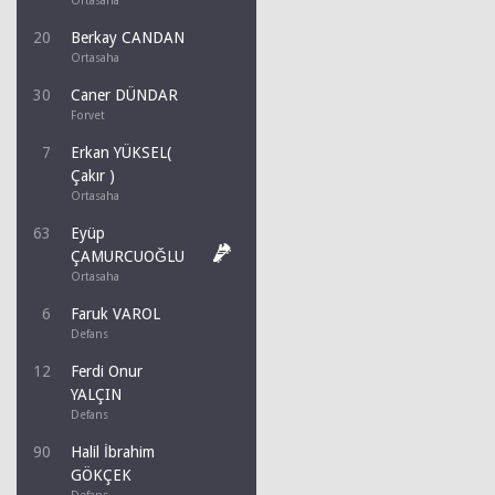
Ortasaha
20
Berkay CANDAN
Ortasaha
30
Caner DÜNDAR
Forvet
7
Erkan YÜKSEL(
Çakır )
Ortasaha
63
Eyüp
ÇAMURCUOĞLU
Ortasaha
6
Faruk VAROL
Defans
12
Ferdi Onur
YALÇIN
Defans
90
Halil İbrahim
GÖKÇEK