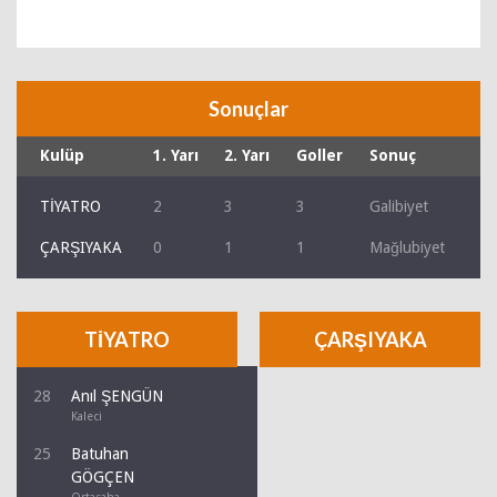
Sonuçlar
Kulüp
1. Yarı
2. Yarı
Goller
Sonuç
TİYATRO
2
3
3
Galibiyet
ÇARŞIYAKA
0
1
1
Mağlubiyet
TİYATRO
ÇARŞIYAKA
28
Anıl ŞENGÜN
Kaleci
25
Batuhan
GÖGÇEN