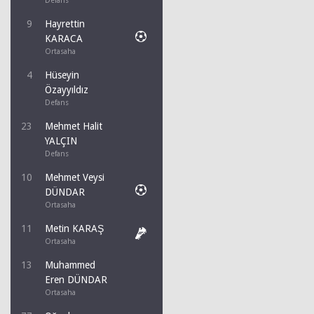
Defans
9
Hayrettin
KARACA
Ortasaha
4
Hüseyin
Özayyıldız
Defans
23
Mehmet Halit
YALÇIN
Defans
10
Mehmet Veysi
DÜNDAR
Ortasaha
11
Metin KARAŞ
Ortasaha
13
Muhammed
Eren DÜNDAR
Ortasaha