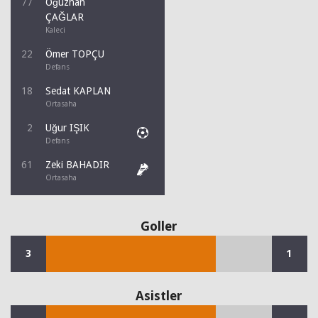
77
Oğuzhan
ÇAĞLAR
Kaleci
22
Ömer TOPÇU
Defans
18
Sedat KAPLAN
Ortasaha
2
Uğur IŞIK
Defans
61
Zeki BAHADIR
Ortasaha
Goller
3
1
Asistler