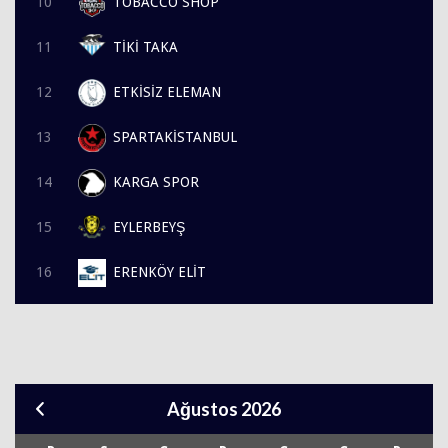
10
TOBACCO SHOP
11
TİKİ TAKA
12
ETKİSİZ ELEMAN
13
SPARTAKİSTANBUL
14
KARGA SPOR
15
EYLERBEYŞ
16
ERENKÖY ELİT
Ağustos 2026