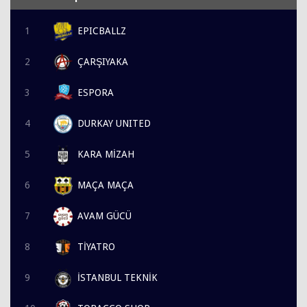
1
EPICBALLZ
2
ÇARŞIYAKA
3
ESPORA
4
DURKAY UNITED
5
KARA MİZAH
6
MAÇA MAÇA
7
AVAM GÜCÜ
8
TİYATRO
9
İSTANBUL TEKNİK