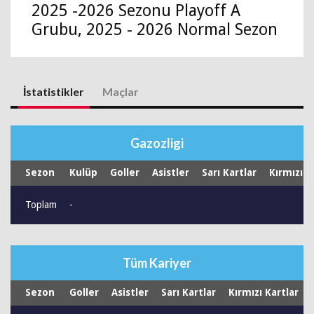
2025 -2026 Sezonu Playoff A
Grubu, 2025 - 2026 Normal Sezon
İstatistikler
Maçlar
Gazozligi
Sezon
Kulüp
Goller
Asistler
Sarı Kartlar
Kırmızı K
Toplam
-
Tüm Kariyer
Sezon
Goller
Asistler
Sarı Kartlar
Kırmızı Kartlar