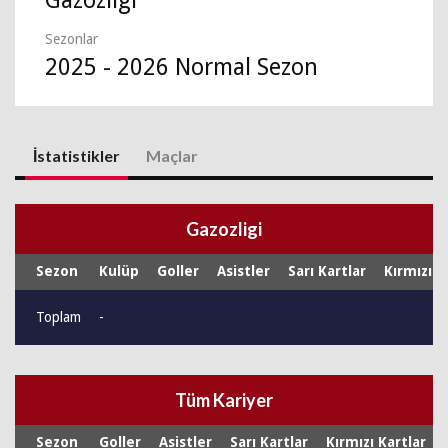
Gazozligi
Sezonlar
2025 - 2026 Normal Sezon
İstatistikler
Maçlar
Gazozligi
Sezon
Kulüp
Goller
Asistler
Sarı Kartlar
Kırmızı K
Toplam
-
Tüm Kariyer
Sezon
Goller
Asistler
Sarı Kartlar
Kırmızı Kartlar