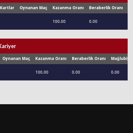
 Kartlar
Oynanan Maç
Kazanma Oranı
Beraberlik Oranı
Ma
100.00
0.00
0.
Kariyer
Oynanan Maç
Kazanma Oranı
Beraberlik Oranı
Mağlubiye
100.00
0.00
0.00