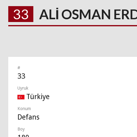
33
ALİ OSMAN E
#
33
Uyruk
Türkiye
Konum
Defans
Boy