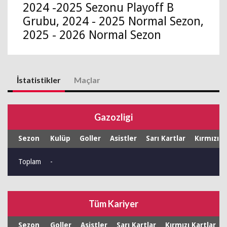
2024 -2025 Sezonu Playoff B
Grubu, 2024 - 2025 Normal Sezon,
2025 - 2026 Normal Sezon
İstatistikler
Maçlar
Gazozligi
Sezon
Kulüp
Goller
Asistler
Sarı Kartlar
Kırmızı K
Toplam
-
Tüm Kariyer
Sezon
Goller
Asistler
Sarı Kartlar
Kırmızı Kartlar