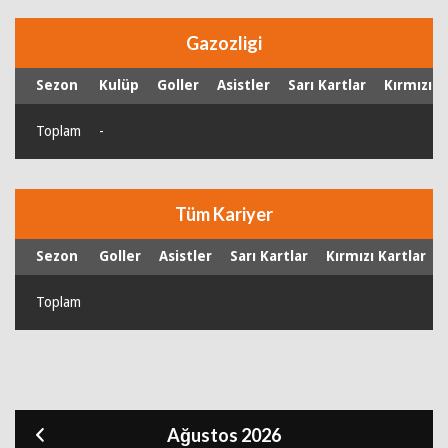
Gazozligi
Sezon
Kulüp
Goller
Asistler
Sarı Kartlar
Kırmızı K
Toplam
-
Tüm Kariyer
Sezon
Goller
Asistler
Sarı Kartlar
Kırmızı Kartlar
Toplam
Ağustos 2026