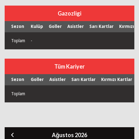
Gazozligi
Sezon
Kulüp
Goller
Asistler
Sarı Kartlar
Kırmızı K
Toplam
-
Tüm Kariyer
Sezon
Goller
Asistler
Sarı Kartlar
Kırmızı Kartlar
Toplam
Ağustos 2026