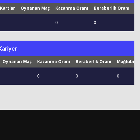
 Kartlar
Oynanan Maç
Kazanma Oranı
Beraberlik Oranı
Ma
0
0
0
Kariyer
Oynanan Maç
Kazanma Oranı
Beraberlik Oranı
Mağlubiye
0
0
0