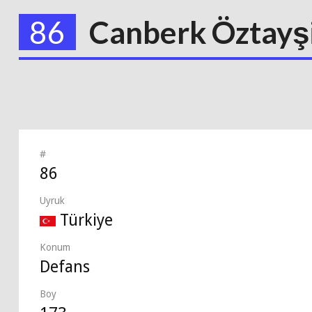
86
Canberk Öztayş
#
86
Uyruk
Türkiye
Konum
Defans
Boy