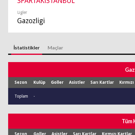
SPARTAKİSTANBUL
Ligler
Gazozligi
İstatistikler
Maçlar
Gaz
Sezon
Kulüp
Goller
Asistler
Sarı Kartlar
Kırmızı
Toplam
-
Tüm 
Sezon
Goller
Asistler
Sarı Kartlar
Kırmızı Kartlar