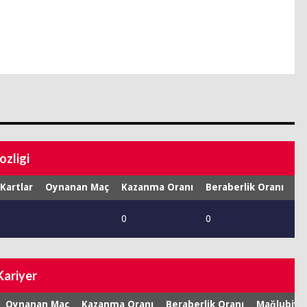
ozligi
 Kartlar
Oynanan Maç
Kazanma Oranı
Beraberlik Oranı
Ma
0
0
0
Kariyer
Oynanan Maç
Kazanma Oranı
Beraberlik Oranı
Mağlubiye