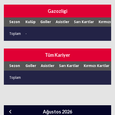
Gazozligi
Sezon
Kulüp
Goller
Asistler
Sarı Kartlar
Kırmızı K
Toplam
-
Tüm Kariyer
Sezon
Goller
Asistler
Sarı Kartlar
Kırmızı Kartlar
Toplam
Ağustos 2026