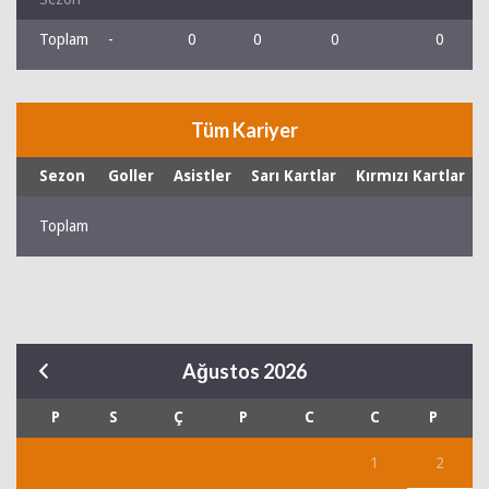
Toplam
-
0
0
0
0
Tüm Kariyer
Sezon
Goller
Asistler
Sarı Kartlar
Kırmızı Kartlar
Toplam
Ağustos 2026
P
S
Ç
P
C
C
P
1
2