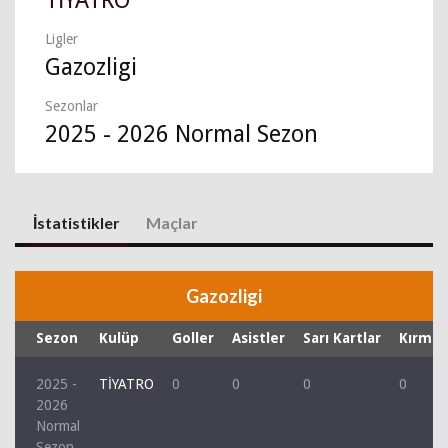
TİYATRO
Ligler
Gazozligi
Sezonlar
2025 - 2026 Normal Sezon
İstatistikler
Maçlar
Gazozligi
Sezon
Kulüp
Goller
Asistler
Sarı Kartlar
Kırmızı
2025 -
TİYATRO
0
0
0
0
2026
Normal
Sezon