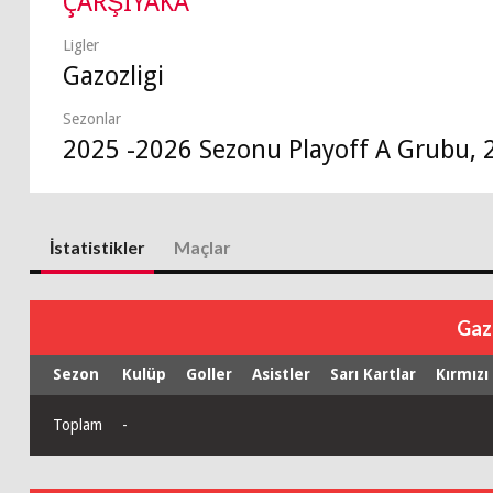
ÇARŞIYAKA
Ligler
Gazozligi
Sezonlar
2025 -2026 Sezonu Playoff A Grubu, 
İstatistikler
Maçlar
Gaz
Sezon
Kulüp
Goller
Asistler
Sarı Kartlar
Kırmızı
Toplam
-