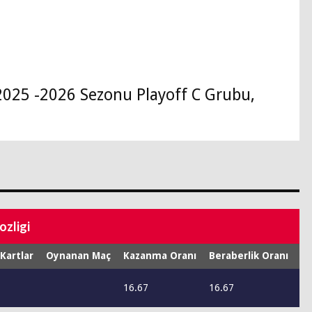
2025 -2026 Sezonu Playoff C Grubu,
ozligi
 Kartlar
Oynanan Maç
Kazanma Oranı
Beraberlik Oranı
Ma
16.67
16.67
66