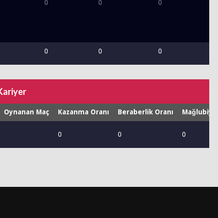
0
0
0
0
0
0
Kariyer
Oynanan Maç
Kazanma Oranı
Beraberlik Oranı
Mağlubiye
0
0
0