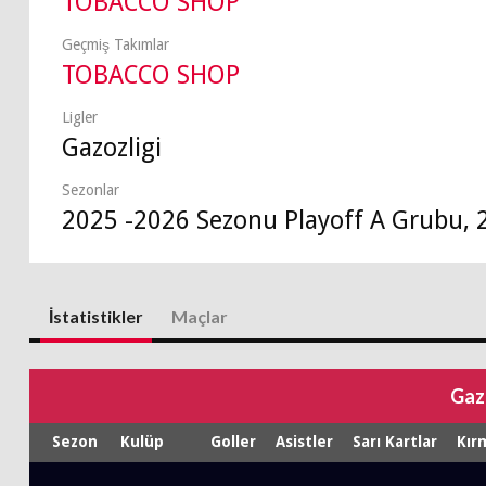
TOBACCO SHOP
Geçmiş Takımlar
TOBACCO SHOP
Ligler
Gazozligi
Sezonlar
2025 -2026 Sezonu Playoff A Grubu, 
İstatistikler
Maçlar
Gaz
Sezon
Kulüp
Goller
Asistler
Sarı Kartlar
Kırm