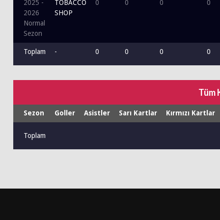
2025 -
TOBACCO
0
0
0
0
2026
SHOP
Normal
Sezon
Toplam
-
0
0
0
0
Tüm 
Sezon
Goller
Asistler
Sarı Kartlar
Kırmızı Kartlar
Toplam