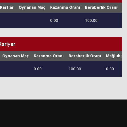
 Kartlar
Oynanan Maç
Kazanma Oranı
Beraberlik Oranı
Ma
0.00
100.00
0.
Kariyer
Oynanan Maç
Kazanma Oranı
Beraberlik Oranı
Mağlubiye
0.00
100.00
0.00