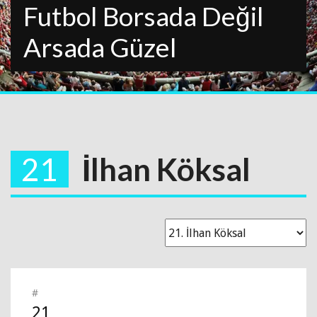
Futbol Borsada Değil
Arsada Güzel
21
İlhan Köksal
#
21