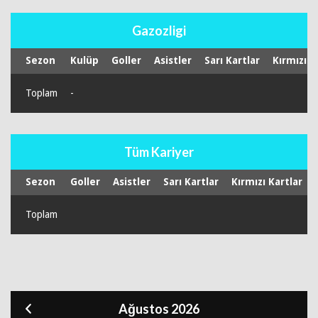
Gazozligi
Sezon
Kulüp
Goller
Asistler
Sarı Kartlar
Kırmızı K
Toplam
-
Tüm Kariyer
Sezon
Goller
Asistler
Sarı Kartlar
Kırmızı Kartlar
Toplam
Ağustos 2026