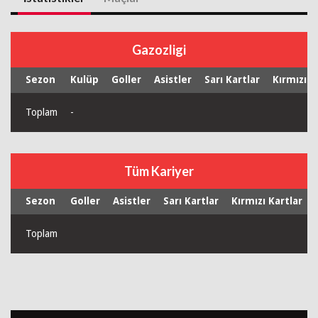
Gazozligi
Sezon
Kulüp
Goller
Asistler
Sarı Kartlar
Kırmızı K
Toplam
-
Tüm Kariyer
Sezon
Goller
Asistler
Sarı Kartlar
Kırmızı Kartlar
Toplam