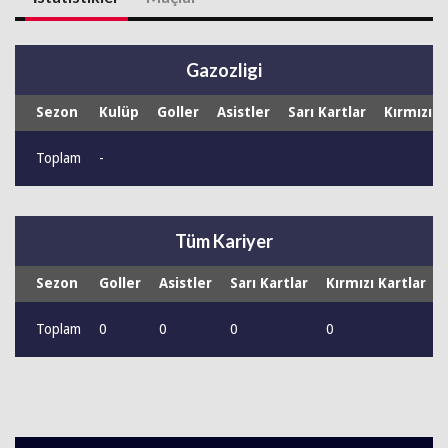
Gazozligi
Sezon
Kulüp
Goller
Asistler
Sarı Kartlar
Kırmızı K
Toplam
-
Tüm Kariyer
Sezon
Goller
Asistler
Sarı Kartlar
Kırmızı Kartlar
Toplam
0
0
0
0