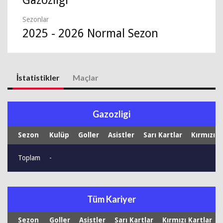
Gazozligi
Sezonlar
2025 - 2026 Normal Sezon
İstatistikler
Maçlar
Gazozligi
Sezon
Kulüp
Goller
Asistler
Sarı Kartlar
Kırmızı K
Toplam
-
Tüm Kariyer
Sezon
Goller
Asistler
Sarı Kartlar
Kırmızı Kartlar