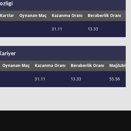
ozligi
 Kartlar
Oynanan Maç
Kazanma Oranı
Beraberlik Oranı
Ma
31.11
13.33
55
Kariyer
Oynanan Maç
Kazanma Oranı
Beraberlik Oranı
Mağlubiye
31.11
13.33
55.56