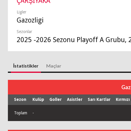
ÇARŞIYAKA
Ligler
Gazozligi
Sezonlar
2025 -2026 Sezonu Playoff A Grubu, 
İstatistikler
Maçlar
Gaz
Sezon
Kulüp
Goller
Asistler
Sarı Kartlar
Kırmızı
Toplam
-