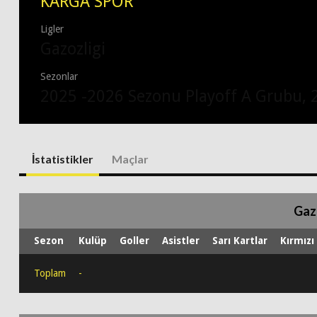
KARGA SPOR
Ligler
Gazozligi
Sezonlar
2025 -2026 Sezonu Playoff A Grubu, 
İstatistikler
Maçlar
Gaz
Sezon
Kulüp
Goller
Asistler
Sarı Kartlar
Kırmızı
Toplam
-