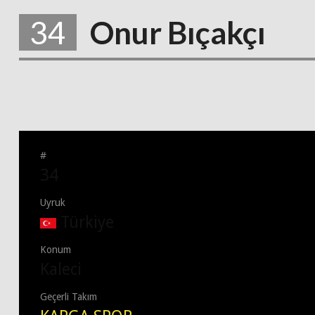
34
Onur Bıçakçı
#
34
Uyruk
Türkiye
Konum
Kaleci
Geçerli Takım