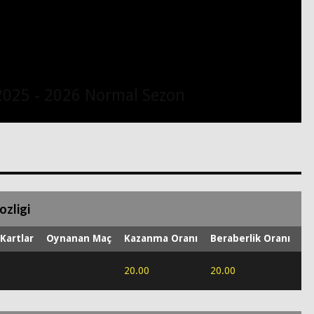
2025 - 2026 Normal Sezon
ozligi
 Kartlar
Oynanan Maç
Kazanma Oranı
Beraberlik Oranı
Ma
20.00
20.00
60