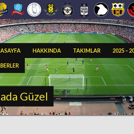
ASAYFA
HAKKINDA
TAKIMLAR
2025 – 
BERLER
sada Güzel