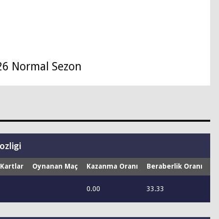
26 Normal Sezon
ozligi
 Kartlar
Oynanan Maç
Kazanma Oranı
Beraberlik Oranı
Ma
0.00
33.33
66