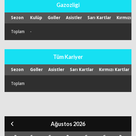
Gazozligi
Sezon
Kulüp
Goller
Asistler
Sarı Kartlar
Kırmızı K
Toplam
-
Tüm Kariyer
Sezon
Goller
Asistler
Sarı Kartlar
Kırmızı Kartlar
Toplam
Ağustos 2026