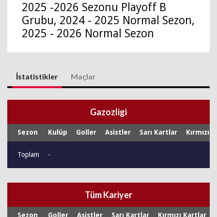
2025 -2026 Sezonu Playoff B
Grubu, 2024 - 2025 Normal Sezon,
2025 - 2026 Normal Sezon
İstatistikler
Maçlar
Gazozligi
Sezon
Kulüp
Goller
Asistler
Sarı Kartlar
Kırmızı K
Toplam
-
Tüm Kariyer
Sezon
Goller
Asistler
Sarı Kartlar
Kırmızı Kartlar