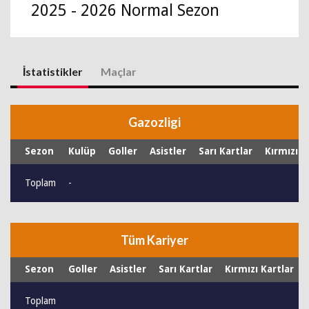
2025 - 2026 Normal Sezon
İstatistikler
Maçlar
Gazozligi
Sezon
Kulüp
Goller
Asistler
Sarı Kartlar
Kırmızı K
Toplam
-
Tüm Kariyer
Sezon
Goller
Asistler
Sarı Kartlar
Kırmızı Kartlar
Toplam