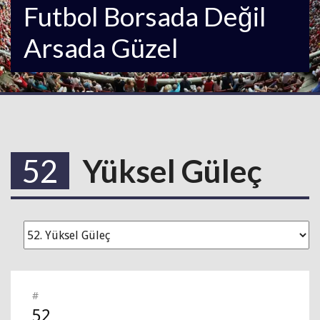
Futbol Borsada Değil
Arsada Güzel
52
Yüksel Güleç
#
52