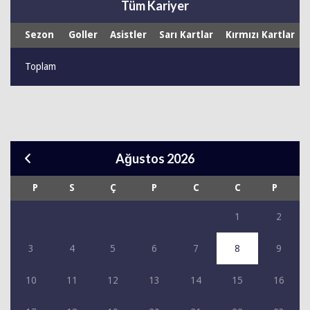
Tüm Kariyer
Sezon
Goller
Asistler
Sarı Kartlar
Kırmızı Kartlar
Toplam
Ağustos 2026
P
S
Ç
P
C
C
P
1
2
3
4
5
6
7
8
9
10
11
12
13
14
15
16