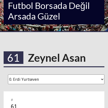
Futbol Borsada Değil
Arsada Güzel
61
Zeynel Asan
#
61