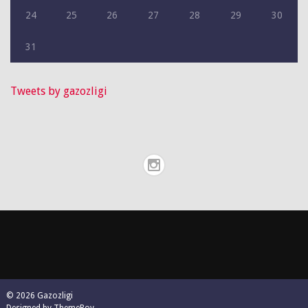
24
25
26
27
28
29
30
31
Tweets by gazozligi
© 2026 Gazozligi