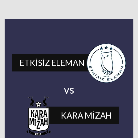
ETKİSİZ ELEMAN
vs
KARA MİZAH