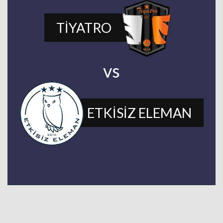
TİYATRO
vs
ETKİSİZ ELEMAN