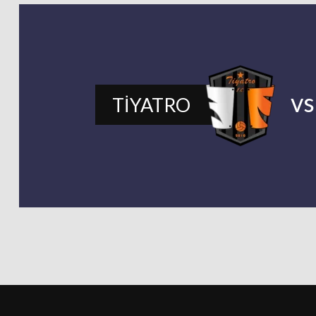
v
TİYATRO