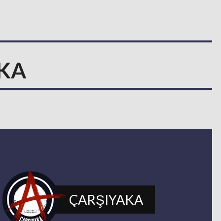
AKA
s
ÇARŞIYAKA