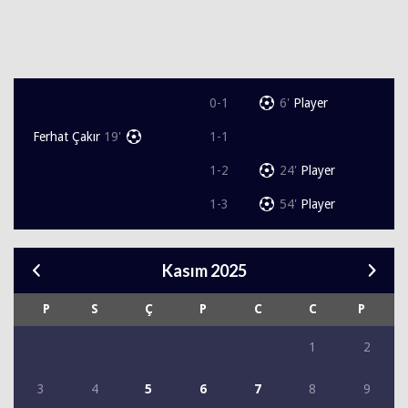
0-1
6'
Player
Ferhat Çakır
19'
1-1
1-2
24'
Player
1-3
54'
Player
Kasım 2025
P
S
Ç
P
C
C
P
1
2
3
4
5
6
7
8
9