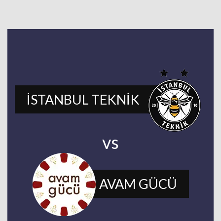
İSTANBUL TEKNİK
vs
AVAM GÜCÜ