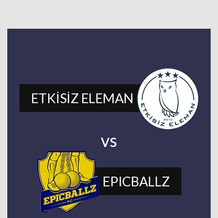
ETKİSİZ ELEMAN
vs
EPICBALLZ