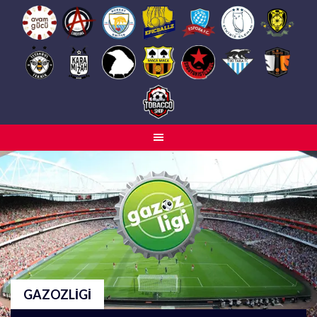
Skip
to
content
GAZOZLIGI