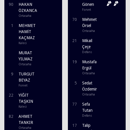
90
HAKAN
Gönen
Forvet
ÖZKANCA
Ortasaha
70
Mehmet
1
MEHMET
Örsel
Ortasaha
HAMİT
KAÇMAZ
21
Mikail
Kaleci
Çeçe
Defans
MURAT
YILMAZ
19
Mustafa
Ortasaha
Ergül
Ortasaha
9
TURGUT
BEYAZ
5
Sedat
Forvet
Özdemir
Ortasaha
22
YİĞİT
TAŞKIN
77
Sefa
Kaleci
Tutan
Defans
82
AHMET
TANKIR
17
Talip
Ortasaha