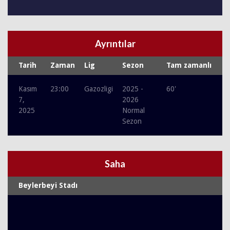
Ayrıntılar
Tarih
Zaman
Lig
Sezon
Tam zamanlı
Kasım
23:00
Gazozligi
2025 -
60'
7,
2026
2025
Normal
Sezon
Saha
Beylerbeyi Stadı