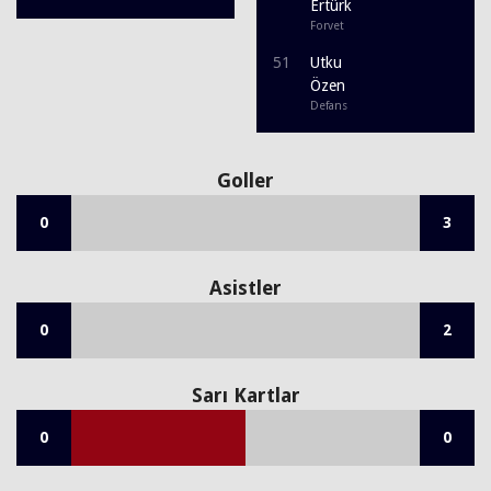
Ertürk
Forvet
51
Utku
Özen
Defans
Goller
0
3
Asistler
0
2
Sarı Kartlar
0
0