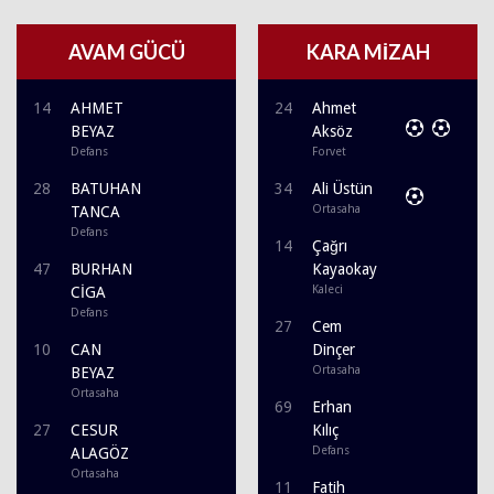
AVAM GÜCÜ
KARA MİZAH
14
AHMET
24
Ahmet
BEYAZ
Aksöz
Defans
Forvet
28
BATUHAN
34
Ali Üstün
Ortasaha
TANCA
Defans
14
Çağrı
47
BURHAN
Kayaokay
Kaleci
CİGA
Defans
27
Cem
10
CAN
Dinçer
Ortasaha
BEYAZ
Ortasaha
69
Erhan
27
CESUR
Kılıç
Defans
ALAGÖZ
Ortasaha
11
Fatih