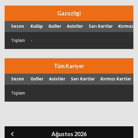
Gazozligi
Sezon
Kulüp
Goller
Asistler
Sarı Kartlar
Kırmızı K
Toplam
-
Tüm Kariyer
Sezon
Goller
Asistler
Sarı Kartlar
Kırmızı Kartlar
Toplam
Ağustos 2026