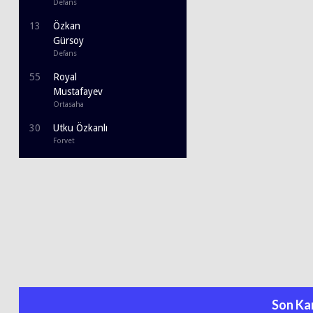
Defans
13
Özkan
Gürsoy
Defans
55
Royal
Mustafayev
Ortasaha
30
Utku Özkanlı
Forvet
Son Ka