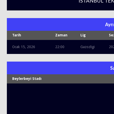
İSTANBUL TEK
Ayrı
Tarih
Zaman
Lig
Se
Ocak 15, 2026
22:00
Gazozligi
20
S
Beylerbeyi Stadı