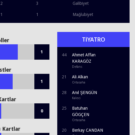
2
3
Galibiyet
1
1
Mağlubiyet
TİYATRO
ller
1
44
Ahmet Affan
KARAGÖZ
Defans
stler
21
Ali Alkan
1
Ortasaha
28
Anıl ŞENGÜN
Kartlar
Kaleci
25
Batuhan
0
GÖGÇEN
Ortasaha
ı Kartlar
20
Berkay CANDAN