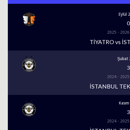
Eylül 
0
2025 - 2026
TİYATRO vs İ
Şubat 
3
2024 - 2025
İSTANBUL TEK
Kasım
3
2024 - 2025