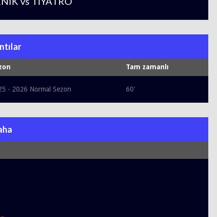
NİK vs TİYATRO
ntılar
zon
Tam zamanlı
25 - 2026 Normal Sezon
60'
aha