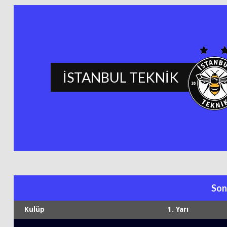
İSTANBUL TEKNİK
Son
Kulüp
1. Yarı