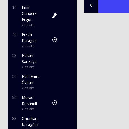
0
10
Emir
Canberk
Ergün
Ortasaha
40
Erkan
Karagöz
Ortasaha
23
Hakan
Sarıkaya
Ortasaha
20
Halil Emre
Özkan
Ortasaha
50
Murad
Rüstemli
Ortasaha
83
Onurhan
Karagüler