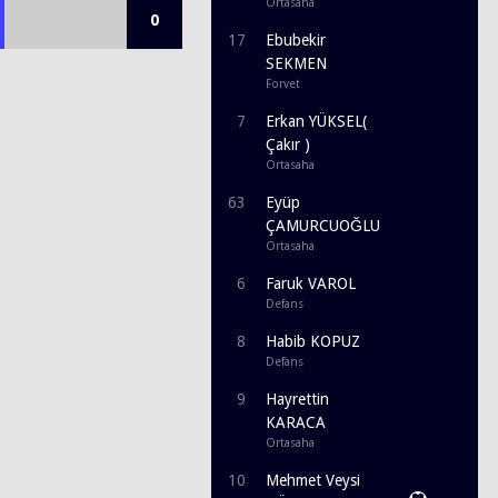
Ortasaha
0
17
Ebubekir
SEKMEN
Forvet
7
Erkan YÜKSEL(
Çakır )
Ortasaha
63
Eyüp
ÇAMURCUOĞLU
Ortasaha
6
Faruk VAROL
Defans
8
Habib KOPUZ
Defans
9
Hayrettin
KARACA
Ortasaha
10
Mehmet Veysi