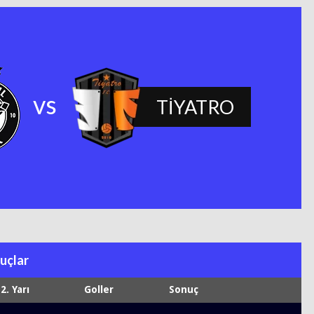
vs
TİYATRO
uçlar
2. Yarı
Goller
Sonuç