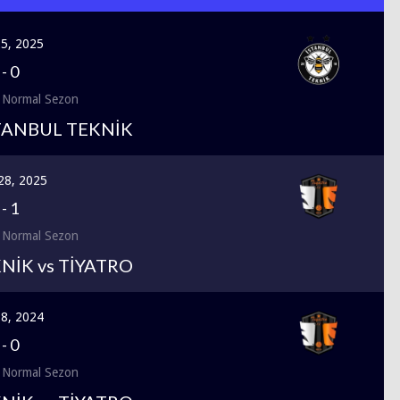
25, 2025
-
0
 Normal Sezon
STANBUL TEKNİK
28, 2025
-
1
 Normal Sezon
NİK vs TİYATRO
 8, 2024
-
0
 Normal Sezon