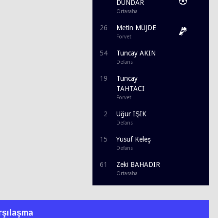
DÜNDAR
Ortasaha
26
Metin MÜJDE
Forvet
54
Tuncay AKIN
Defans
19
Tuncay
TAHTACI
Forvet
2
Uğur IŞIK
Defans
15
Yusuf Keleş
Defans
61
Zeki BAHADIR
Ortasaha
rşılaşma