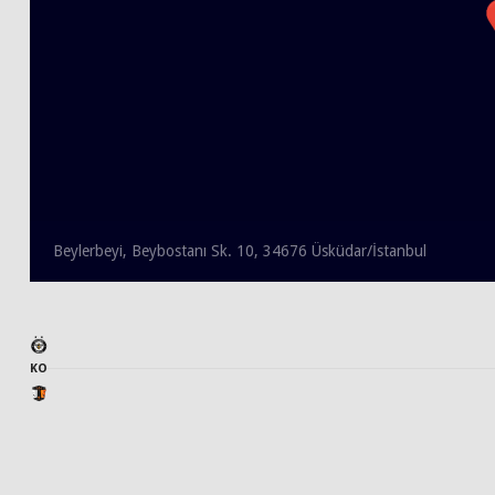
Beylerbeyi, Beybostanı Sk. 10, 34676 Üsküdar/İstanbul
KO