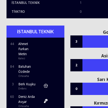
İSTANBUL TEKNİK
1
TİYATRO
0
İSTANBUL TEKNİK
Go
3
44
Ahmet
Furkan
Metin
Asi
Kaleci
2
84
Batuhan
Özdede
Ortasaha
Sarı 
3
Berk Kuşku
0
Defans
60
Deniz Arda
Avşar
Kırmız
Ortasaha