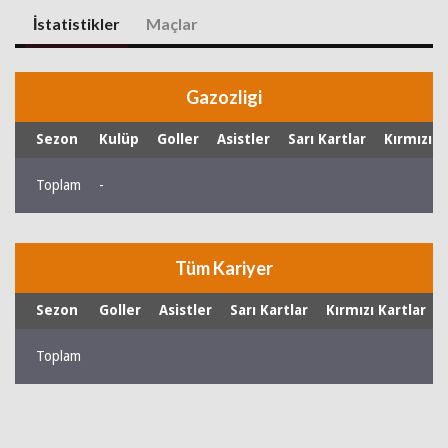
İstatistikler
Maçlar
Gazozligi
Sezon
Kulüp
Goller
Asistler
Sarı Kartlar
Kırmızı K
Toplam
-
Tüm Kariyer
Sezon
Goller
Asistler
Sarı Kartlar
Kırmızı Kartlar
Toplam