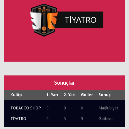
TİYATRO
Sonuçlar
Kulüp
1. Yarı
2. Yarı
Goller
Sonuç
TOBACCO SHOP
0
0
0
Mağlubiyet
TİYATRO
0
5
5
Galibiyet