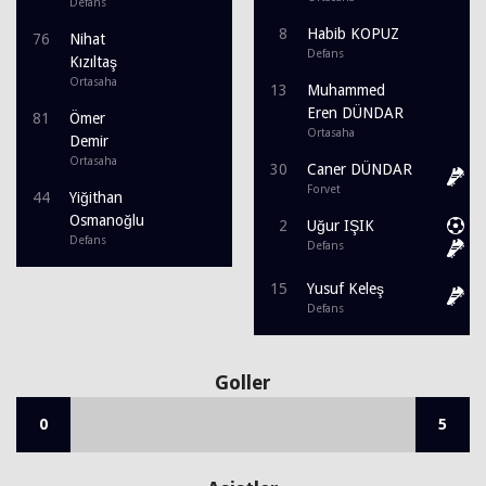
Defans
8
Habib KOPUZ
76
Nihat
Defans
Kızıltaş
Ortasaha
13
Muhammed
Eren DÜNDAR
81
Ömer
Ortasaha
Demir
Ortasaha
30
Caner DÜNDAR
Forvet
44
Yiğithan
Osmanoğlu
2
Uğur IŞIK
Defans
Defans
15
Yusuf Keleş
Defans
Goller
0
5