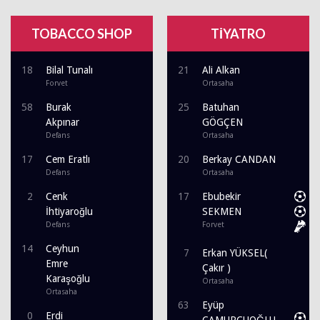
TOBACCO SHOP
TİYATRO
18
Bilal Tunalı
21
Ali Alkan
Forvet
Ortasaha
58
Burak
25
Batuhan
Akpınar
GÖGÇEN
Defans
Ortasaha
17
Cem Eratlı
20
Berkay CANDAN
Defans
Ortasaha
2
Cenk
17
Ebubekir
İhtiyaroğlu
SEKMEN
Defans
Forvet
14
Ceyhun
7
Erkan YÜKSEL(
Emre
Çakır )
Karaşoğlu
Ortasaha
Ortasaha
63
Eyüp
0
Erdi
ÇAMURCUOĞLU