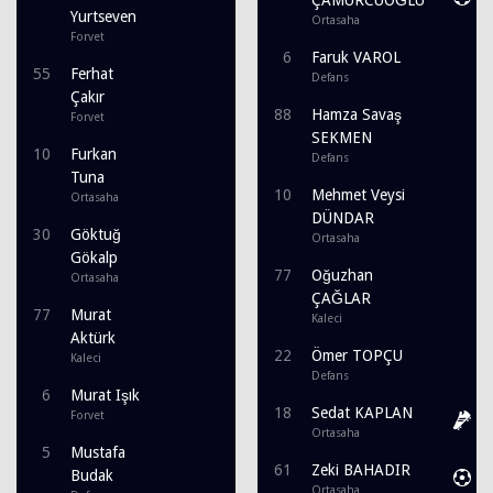
Yurtseven
Ortasaha
Forvet
6
Faruk VAROL
55
Ferhat
Defans
Çakır
88
Hamza Savaş
Forvet
SEKMEN
10
Furkan
Defans
Tuna
10
Mehmet Veysi
Ortasaha
DÜNDAR
30
Göktuğ
Ortasaha
Gökalp
77
Oğuzhan
Ortasaha
ÇAĞLAR
77
Murat
Kaleci
Aktürk
22
Ömer TOPÇU
Kaleci
Defans
6
Murat Işık
18
Sedat KAPLAN
Forvet
Ortasaha
5
Mustafa
61
Zeki BAHADIR
Budak
Ortasaha