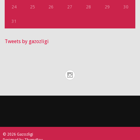
24
25
26
27
28
29
30
31
Tweets by gazozligi
© 2026 Gazozligi