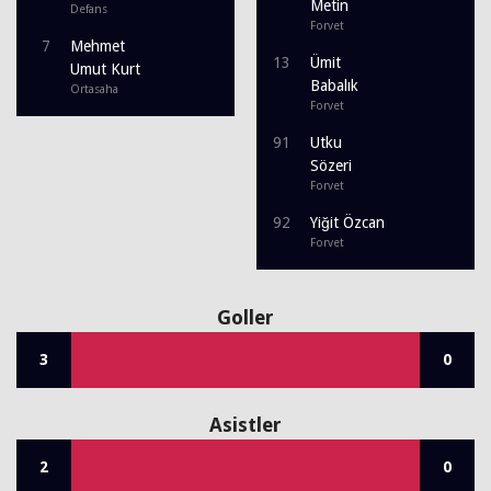
Metin
Defans
Forvet
7
Mehmet
13
Ümit
Umut Kurt
Babalık
Ortasaha
Forvet
91
Utku
Sözeri
Forvet
92
Yiğit Özcan
Forvet
Goller
3
0
Asistler
2
0