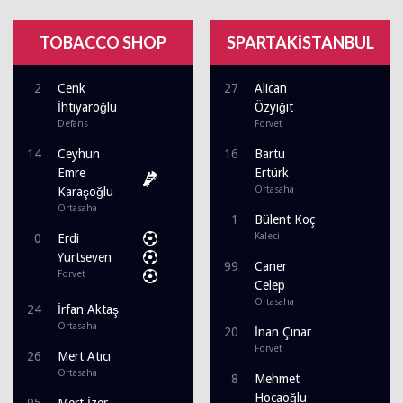
TOBACCO SHOP
SPARTAKİSTANBUL
2
Cenk
27
Alican
İhtiyaroğlu
Özyiğit
Defans
Forvet
14
Ceyhun
16
Bartu
Emre
Ertürk
Ortasaha
Karaşoğlu
Ortasaha
1
Bülent Koç
Kaleci
0
Erdi
Yurtseven
99
Caner
Forvet
Celep
Ortasaha
24
İrfan Aktaş
Ortasaha
20
İnan Çınar
Forvet
26
Mert Atıcı
Ortasaha
8
Mehmet
Hocaoğlu
95
Mert İzer