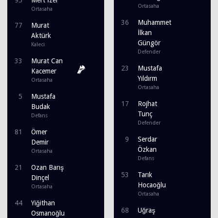
Ortasaha
Ortasaha
36
Muhammet
77
Murat
İlkan
Aktürk
Güngör
Kaleci
Defender
33
Murat Can
23
Mustafa
Kacemer
Yıldırm
Ortasaha
Ortasaha
5
Mustafa
17
Rojhat
Budak
Tunç
Defans
Defender
81
Ömer
9
Serdar
Demir
Özkan
Ortasaha
Defans
21
Ozan Barış
53
Tarık
Dinçel
Hocaoğlu
Ortasaha
Ortasaha
44
Yiğithan
68
Uğraş
Osmanoğlu