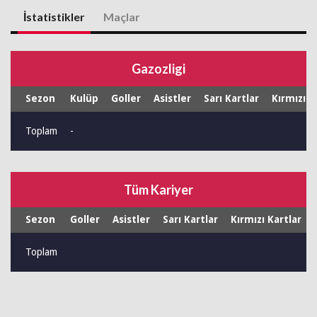
İstatistikler
Maçlar
Gazozligi
Sezon
Kulüp
Goller
Asistler
Sarı Kartlar
Kırmızı K
Toplam
-
Tüm Kariyer
Sezon
Goller
Asistler
Sarı Kartlar
Kırmızı Kartlar
Toplam