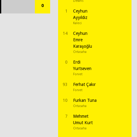
Defans
0
1
Ceyhun
Ayyıldız
Kaleci
14
Ceyhun
Emre
Karaşoğlu
Ortasaha
0
Erdi
Yurtseven
Forvet
93
Ferhat Çakır
Forvet
10
Furkan Tuna
Ortasaha
7
Mehmet
Umut Kurt
Ortasaha