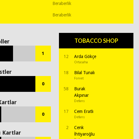
Beraberlik
Beraberlik
TOBACCO SHOP
ller
1
12
Arda Gökçe
Ortasaha
stler
18
Bilal Tunalı
Forvet
0
58
Burak
Akpınar
Kartlar
Defans
17
Cem Eratlı
0
Defans
2
Cenk
ı Kartlar
İhtiyaroğlu