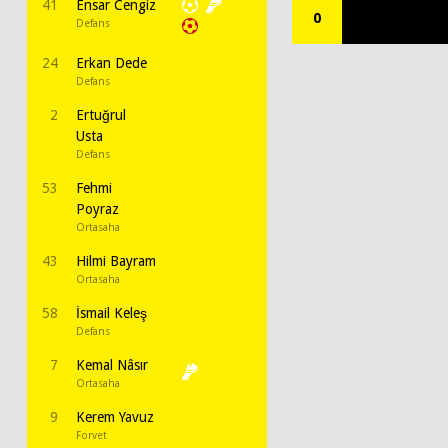
41
Ensar Cengiz
0
Defans
24
Erkan Dede
Defans
2
Ertuğrul
Usta
Defans
53
Fehmi
Poyraz
Ortasaha
43
Hilmi Bayram
Ortasaha
58
İsmail Keleş
Defans
7
Kemal Nâsır
Ortasaha
9
Kerem Yavuz
Forvet