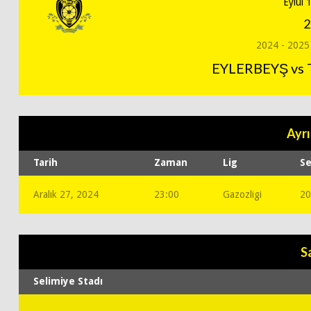
Eylül 
2
2024 - 2025
EYLERBEYŞ vs
Ayrı
Tarih
Zaman
Lig
S
Aralık 27, 2024
23:00
Gazozligi
20
S
Selimiye Stadı