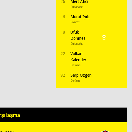
26
Mert Atıcı
Ortasaha
6
Murat Işık
Forvet
8
Ufuk
Dönmez
Ortasaha
22
Volkan
Kalender
Defans
92
Sarp Özgen
Defans
rşılaşma