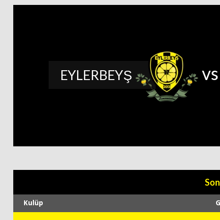
v
EYLERBEYŞ
Son
Kulüp
G