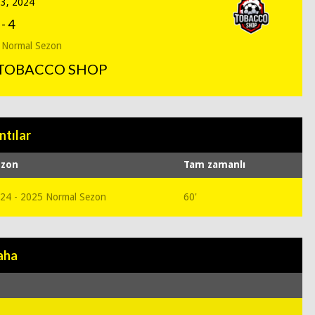
13, 2024
-
4
 Normal Sezon
 TOBACCO SHOP
ntılar
ezon
Tam zamanlı
24 - 2025 Normal Sezon
60'
aha