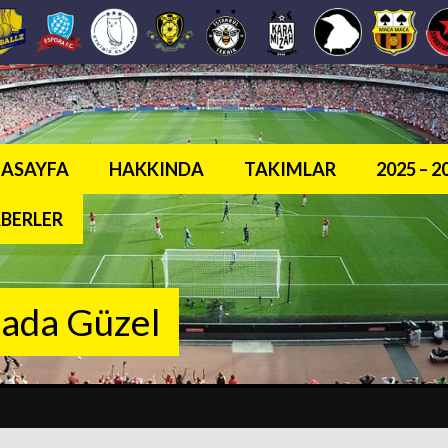
ASAYFA
HAKKINDA
TAKIMLAR
2025 – 
BERLER
sada Güzel