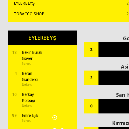
EYLERBEYŞ
2
TOBACCO SHOP
2
EYLERBEYŞ
Go
2
18
Bekir Burak
Göver
Forvet
Asi
4
Beran
2
Günderci
Defans
Sarı 
10
Berkay
Kolbaşı
0
Defans
99
Emre Işık
Forvet
Kırmız