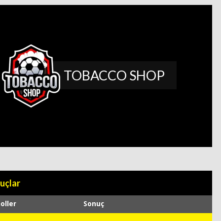
s
TOBACCO SHOP
uçlar
oller
Sonuç