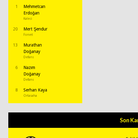
1
Mehmetcan
Erdoğan
Kaleci
20
Mert Şendur
Forvet
13
Murathan
Doğanay
Defans
6
Nazım
Doğanay
Defans
8
Serhan Kaya
Ortasaha
Son Ka