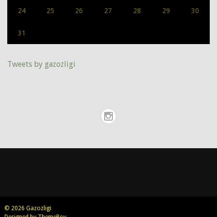
24
25
26
27
28
29
30
31
Tweets by gazozligi
© 2026 Gazozligi